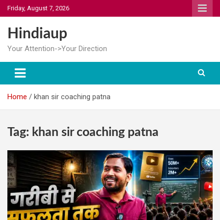
Skip
Friday, August 7, 2026
to
content
Hindiaup
Your Attention->Your Direction
Home
khan sir coaching patna
Tag:
khan sir coaching patna