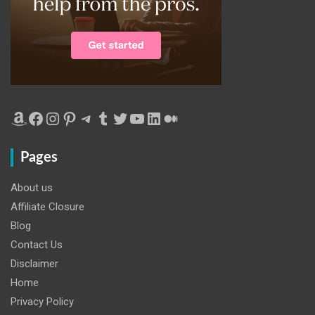
Amazon
Facebook
Instagram
Pinterest
Telegram
Tumblr
Twitter
YouTube
LinkedIn
Medium
Pages
About us
Affiliate Closure
Blog
Contact Us
Disclaimer
Home
Privacy Policy