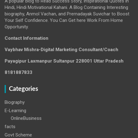
A popular blog to Read Success Story, Inspirational Quotes in
Hindi, Hindi Motivational Kahani. A Blog Containing Interesting
biography, Anmol Vachan, and Prernadayak Suvichar to Boost
Your Self Confidence. You Can Get here Work From Home
Opportunity.
Contact Information
Vaybhav Mishra-Digital Marketing Consultant/Coach
Payagipur Laxmanpur Sultanpur 228001 Uttar Pradesh
8181887833
Categories
Biography
E-Learning
OnlineBusiness
facts
Govt Scheme