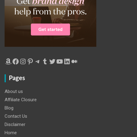
Amazon
Facebook
Instagram
Pinterest
Telegram
Tumblr
Twitter
YouTube
LinkedIn
Medium
Pages
About us
Affiliate Closure
Blog
Contact Us
Disclaimer
Home