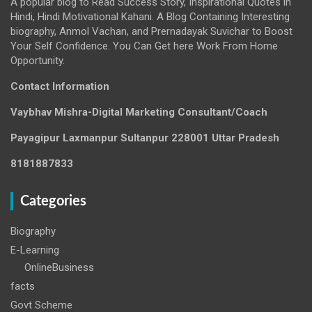
A popular blog to Read Success Story, Inspirational Quotes in
Hindi, Hindi Motivational Kahani. A Blog Containing Interesting
biography, Anmol Vachan, and Prernadayak Suvichar to Boost
Your Self Confidence. You Can Get here Work From Home
Opportunity.
Contact Information
Vaybhav Mishra-Digital Marketing Consultant/Coach
Payagipur Laxmanpur Sultanpur 228001 Uttar Pradesh
8181887833
Categories
Biography
E-Learning
OnlineBusiness
facts
Govt Scheme