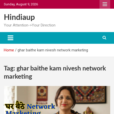
Skip
Sunday, August 9, 2026
to
content
Hindiaup
Your Attention->Your Direction
Home
ghar baithe kam nivesh network marketing
Tag:
ghar baithe kam nivesh network
marketing