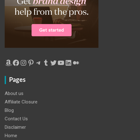
Amazon
Facebook
Instagram
Pinterest
Telegram
Tumblr
Twitter
YouTube
LinkedIn
Medium
Pages
About us
Affiliate Closure
Blog
Contact Us
Disclaimer
Home