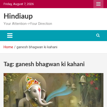
Skip
Friday, August 7, 2026
to
content
Hindiaup
Your Attention->Your Direction
Home
ganesh bhagwan ki kahani
Tag:
ganesh bhagwan ki kahani