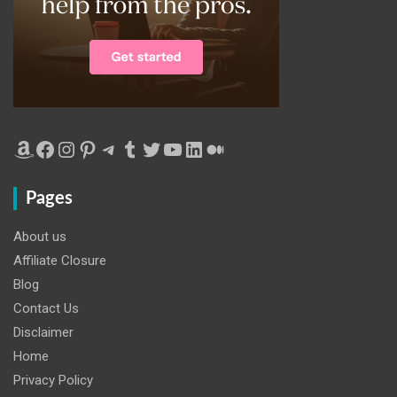
Amazon
Facebook
Instagram
Pinterest
Telegram
Tumblr
Twitter
YouTube
LinkedIn
Medium
Pages
About us
Affiliate Closure
Blog
Contact Us
Disclaimer
Home
Privacy Policy