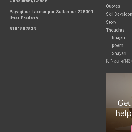
Consultant/Coach
Quotes
Payagipur Laxmanpur Sultanpur 228001
Skill Develop
Uttar Pradesh
Story
8181887833
Thoughts
Bhajan
poem
Shayari
डिजिटल मार्केटिं