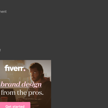
ment
ग