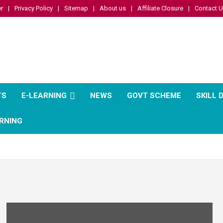
r
Privacy Policy
Sitemap
About us
Affiliate Closure
Contact 
TS
E-LEARNING
NEWS
GOVT SCHEME
SKILL
RNING