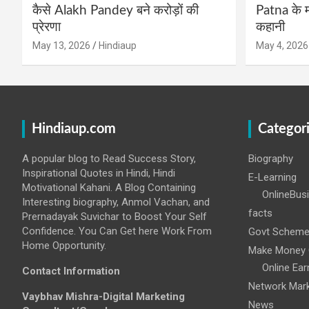
कैसे Alakh Pandey बने करोड़ों की
Patna के म
प्रेरणा
कहानी
May 13, 2026
Hindiaup
May 4, 2026
Hindiaup.com
Categor
A popular blog to Read Success Story,
Biography
Inspirational Quotes in Hindi, Hindi
E-Learning
Motivational Kahani. A Blog Containing
OnlineBus
Interesting biography, Anmol Vachan, and
facts
Prernadayak Suvichar to Boost Your Self
Confidence. You Can Get here Work From
Govt Schem
Home Opportunity.
Make Money 
Online Ear
Contact Information
Network Mark
Vaybhav Mishra-Digital Marketing
News