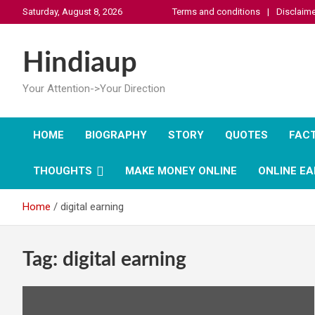
Skip
Saturday, August 8, 2026
Terms and conditions
Disclaime
to
content
Hindiaup
Your Attention->Your Direction
HOME
BIOGRAPHY
STORY
QUOTES
FAC
THOUGHTS
MAKE MONEY ONLINE
ONLINE EA
Home
digital earning
Tag:
digital earning