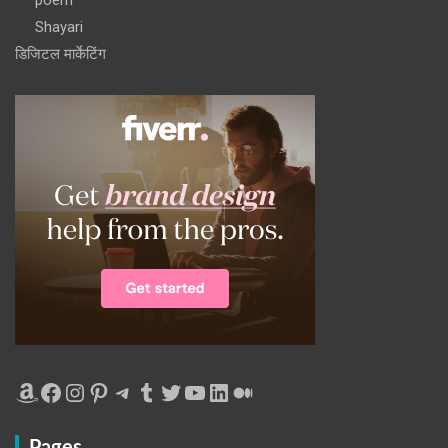
Shayari
डिजिटल मार्केटिंग
Amazon
Facebook
Instagram
Pinterest
Telegram
Tumblr
Twitter
YouTube
LinkedIn
Medium
Pages