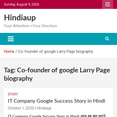
Skip
Sunday, August 9, 2026
to
content
Hindiaup
Your Attention->Your Direction
Home
Co-founder of google Larry Page biography
Tag:
Co-founder of google Larry Page
biography
STORY
IT Company Google Success Story in Hindi
October 1, 2020
Hindiaup
IT Company Google Success Story in Hindi आज हम बात करने