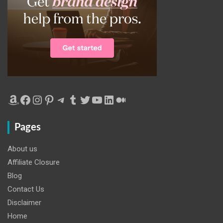
Amazon
Facebook
Instagram
Pinterest
Telegram
Tumblr
Twitter
YouTube
LinkedIn
Medium
Pages
About us
Affiliate Closure
Blog
Contact Us
Disclaimer
Home