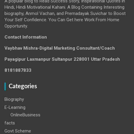
A popular blog to Read Success Story, Inspirational Quotes in
Hindi, Hindi Motivational Kahani. A Blog Containing Interesting
biography, Anmol Vachan, and Prernadayak Suvichar to Boost
Your Self Confidence. You Can Get here Work From Home
Opportunity.
Contact Information
Vaybhav Mishra-Digital Marketing Consultant/Coach
Payagipur Laxmanpur Sultanpur 228001 Uttar Pradesh
8181887833
Categories
Biography
E-Learning
OnlineBusiness
facts
Govt Scheme