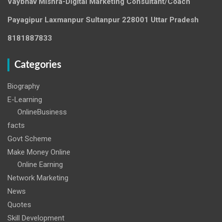
Vaybhav Mishra-Digital Marketing Consultant/Coach
Payagipur Laxmanpur Sultanpur 228001 Uttar Pradesh
8181887833
Categories
Biography
E-Learning
OnlineBusiness
facts
Govt Scheme
Make Money Online
Online Earning
Network Marketing
News
Quotes
Skill Development