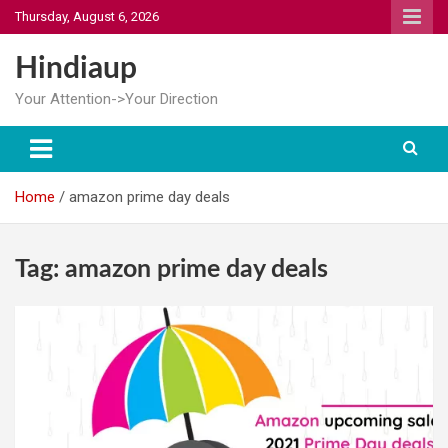
Skip
Thursday, August 6, 2026
to
content
Hindiaup
Your Attention->Your Direction
Home
amazon prime day deals
Tag:
amazon prime day deals