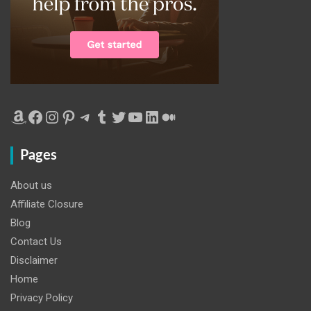
Amazon
Facebook
Instagram
Pinterest
Telegram
Tumblr
Twitter
YouTube
LinkedIn
Medium
Pages
About us
Affiliate Closure
Blog
Contact Us
Disclaimer
Home
Privacy Policy