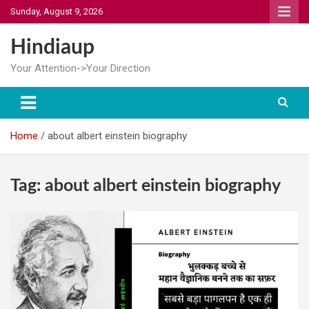
Skip
Sunday, August 9, 2026
to
content
Hindiaup
Your Attention->Your Direction
Home
about albert einstein biography
Tag:
about albert einstein biography