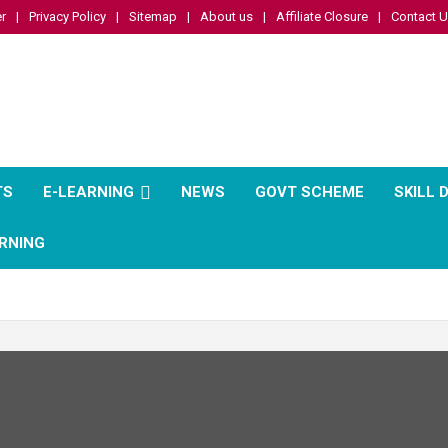
r
Privacy Policy
Sitemap
About us
Affiliate Closure
Contact 
TS
E-LEARNING
NEWS
GOVT SCHEME
SKILL
RNING