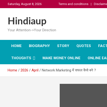
Skip
Saturday, August 8, 2026
Terms and conditions
Disclaime
to
content
Hindiaup
Your Attention->Your Direction
HOME
BIOGRAPHY
STORY
QUOTES
FAC
THOUGHTS
MAKE MONEY ONLINE
ONLINE EA
Home
2026
April
Network Marketing में सफल कैसे बने ?