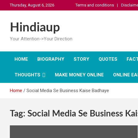
Skip
Thursday, August 6, 2026
Terms and conditions
Disclaime
to
content
Hindiaup
Your Attention->Your Direction
HOME
BIOGRAPHY
STORY
QUOTES
FAC
THOUGHTS
MAKE MONEY ONLINE
ONLINE EA
Home
Social Media Se Business Kaise Badhaye
Tag:
Social Media Se Business Ka