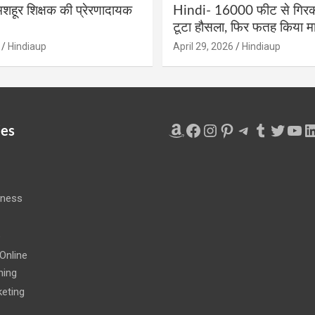
शहूर शिक्षक की प्रेरणादायक
Hindi- 16000 फीट से गिरकर
टूटा हौसला, फिर फतह किया मा
Hindiaup
April 29, 2026
Hindiaup
Amazon
Facebook
Instagram
Pinterest
Telegram
Tumblr
Twitte
You
L
ies
iness
e
Online
ning
eting