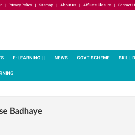
r
Privacy Policy
Sitemap
About us
Affiliate Closure
Contact 
TS
E-LEARNING
NEWS
GOVT SCHEME
SKILL
RNING
ise Badhaye