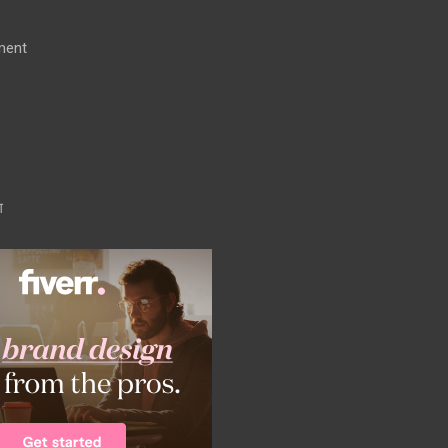
ment
ग