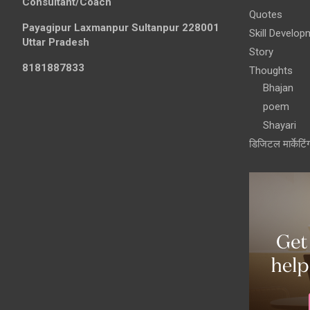
Consultant/Coach
Quotes
Payagipur Laxmanpur Sultanpur 228001
Skill Develop
Uttar Pradesh
Story
8181887833
Thoughts
Bhajan
poem
Shayari
डिजिटल मार्केटिं