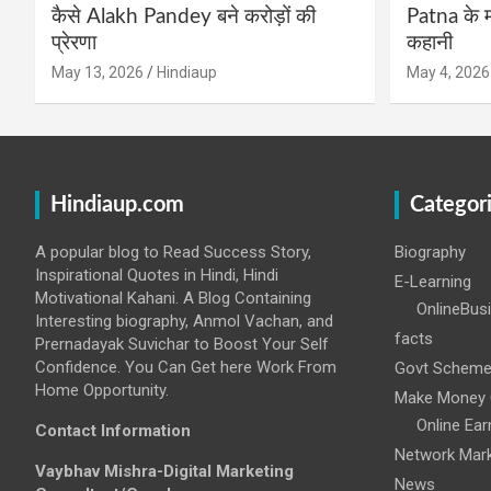
कैसे Alakh Pandey बने करोड़ों की
Patna के म
प्रेरणा
कहानी
May 13, 2026
Hindiaup
May 4, 2026
Hindiaup.com
Categor
A popular blog to Read Success Story,
Biography
Inspirational Quotes in Hindi, Hindi
E-Learning
Motivational Kahani. A Blog Containing
OnlineBus
Interesting biography, Anmol Vachan, and
facts
Prernadayak Suvichar to Boost Your Self
Confidence. You Can Get here Work From
Govt Schem
Home Opportunity.
Make Money 
Online Ear
Contact Information
Network Mark
Vaybhav Mishra-Digital Marketing
News