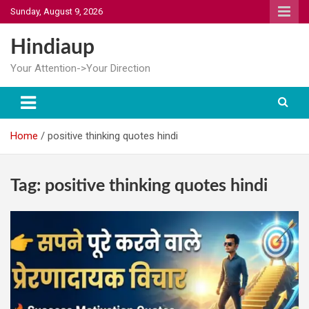
Skip
Sunday, August 9, 2026
to
content
Hindiaup
Your Attention->Your Direction
Home
positive thinking quotes hindi
Tag:
positive thinking quotes hindi