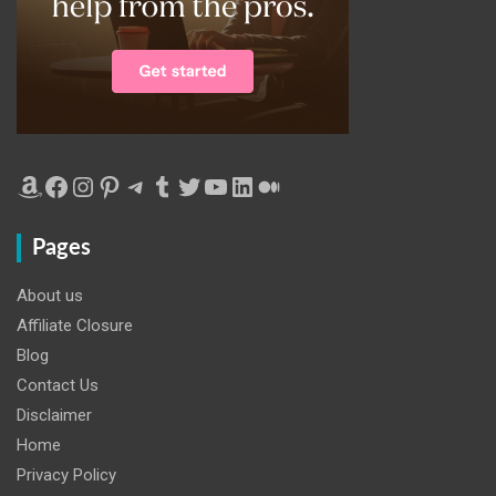
Amazon
Facebook
Instagram
Pinterest
Telegram
Tumblr
Twitter
YouTube
LinkedIn
Medium
Pages
About us
Affiliate Closure
Blog
Contact Us
Disclaimer
Home
Privacy Policy