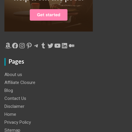
Amazon
Facebook
Instagram
Pinterest
Telegram
Tumblr
Twitter
YouTube
LinkedIn
Medium
Pages
About us
Affiliate Closure
Blog
Contact Us
Disclaimer
Home
Privacy Policy
Sitemap