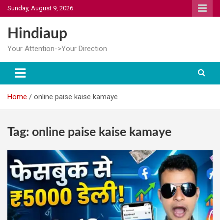
Skip
Sunday, August 9, 2026
to
content
Hindiaup
Your Attention->Your Direction
Home
online paise kaise kamaye
Tag:
online paise kaise kamaye