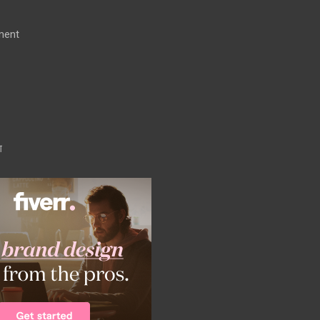
ment
ग