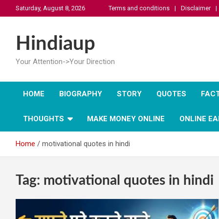
Skip
Saturday, August 8, 2026
Terms and conditions
Disclaimer
to
content
Hindiaup
Your Attention->Your Direction
HOME
BIOGRAPHY
STORY
QUOTES
FAC
THOUGHTS
MAKE MONEY ONLINE
ONLINE EA
Home
motivational quotes in hindi
Tag:
motivational quotes in hindi