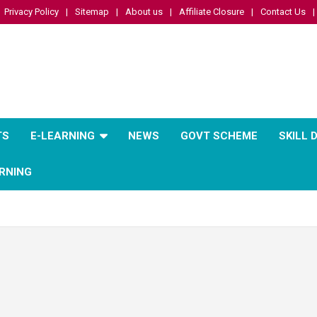
Privacy Policy
Sitemap
About us
Affiliate Closure
Contact Us
TS
E-LEARNING
NEWS
GOVT SCHEME
SKILL
RNING