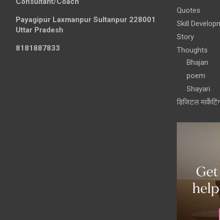
Consultant/Coach
Quotes
Payagipur Laxmanpur Sultanpur 228001
Skill Develop
Uttar Pradesh
Story
8181887833
Thoughts
Bhajan
poem
Shayari
डिजिटल मार्केटिं