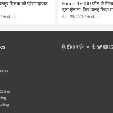
शहूर शिक्षक की प्रेरणादायक
Hindi- 16000 फीट से गिरकर
टूटा हौसला, फिर फतह किया मा
Hindiaup
April 29, 2026
Hindiaup
Amazon
Facebook
Instagram
Pinterest
Telegram
Tumblr
Twitte
You
L
ies
iness
e
Online
ning
eting