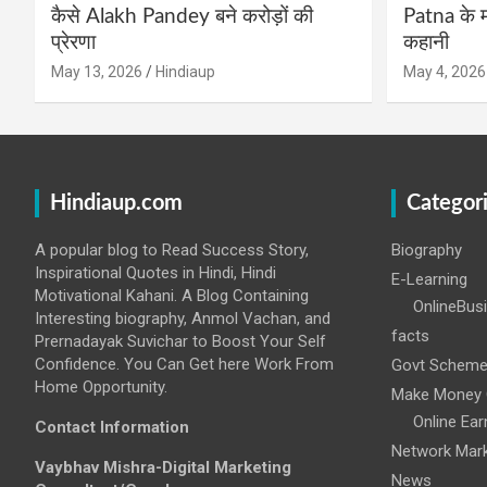
कैसे Alakh Pandey बने करोड़ों की
Patna के म
प्रेरणा
कहानी
May 13, 2026
Hindiaup
May 4, 2026
Hindiaup.com
Categor
A popular blog to Read Success Story,
Biography
Inspirational Quotes in Hindi, Hindi
E-Learning
Motivational Kahani. A Blog Containing
OnlineBus
Interesting biography, Anmol Vachan, and
facts
Prernadayak Suvichar to Boost Your Self
Confidence. You Can Get here Work From
Govt Schem
Home Opportunity.
Make Money 
Online Ear
Contact Information
Network Mark
Vaybhav Mishra-Digital Marketing
News