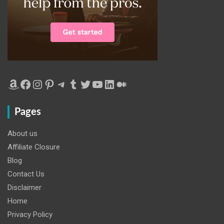
Amazon
Facebook
Instagram
Pinterest
Telegram
Tumblr
Twitter
YouTube
LinkedIn
Medium
Pages
About us
Affiliate Closure
Blog
Contact Us
Disclaimer
Home
Privacy Policy