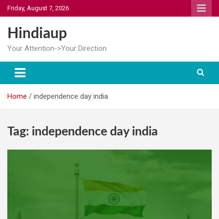
Skip
Friday, August 7, 2026
to
content
Hindiaup
Your Attention->Your Direction
Home
independence day india
Tag:
independence day india