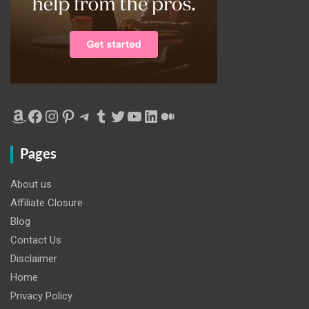
Amazon
Facebook
Instagram
Pinterest
Telegram
Tumblr
Twitter
YouTube
LinkedIn
Medium
Pages
About us
Affiliate Closure
Blog
Contact Us
Disclaimer
Home
Privacy Policy