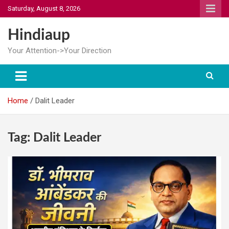
Skip
Saturday, August 8, 2026
to
content
Hindiaup
Your Attention->Your Direction
Home
Dalit Leader
Tag:
Dalit Leader