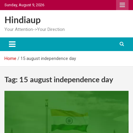
Skip
Sunday, August 9, 2026
to
content
Hindiaup
Your Attention->Your Direction
Home
15 august independence day
Tag:
15 august independence day