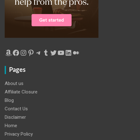
Amazon
Facebook
Instagram
Pinterest
Telegram
Tumblr
Twitter
YouTube
LinkedIn
Medium
Pages
About us
Affiliate Closure
Blog
Contact Us
Disclaimer
Home
Privacy Policy