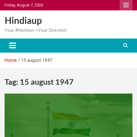
Skip
Friday, August 7, 2026
to
content
Hindiaup
Your Attention->Your Direction
Home
15 august 1947
Tag:
15 august 1947