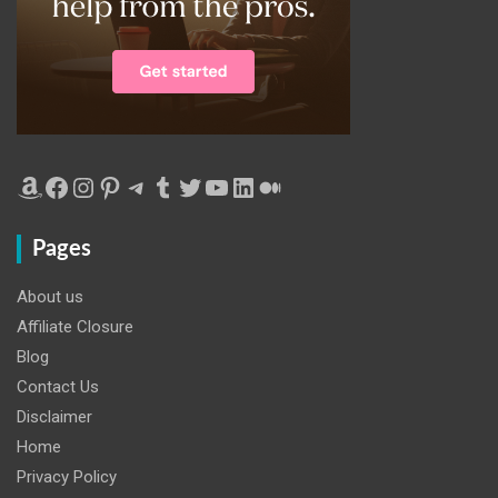
Amazon
Facebook
Instagram
Pinterest
Telegram
Tumblr
Twitter
YouTube
LinkedIn
Medium
Pages
About us
Affiliate Closure
Blog
Contact Us
Disclaimer
Home
Privacy Policy