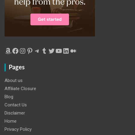
Amazon
Facebook
Instagram
Pinterest
Telegram
Tumblr
Twitter
YouTube
LinkedIn
Medium
Pages
About us
Affiliate Closure
Blog
Contact Us
Disclaimer
Home
Privacy Policy