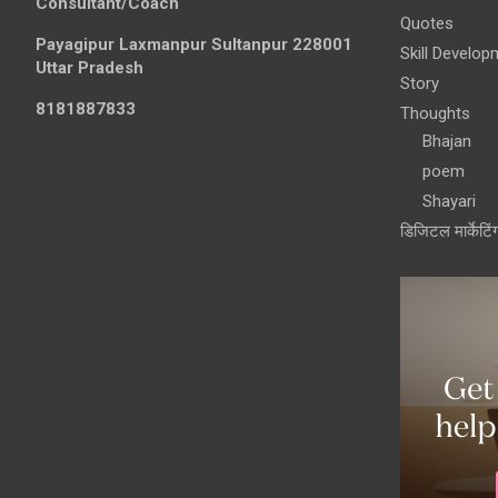
Consultant/Coach
Quotes
Payagipur Laxmanpur Sultanpur 228001
Skill Develop
Uttar Pradesh
Story
8181887833
Thoughts
Bhajan
poem
Shayari
डिजिटल मार्केटिं