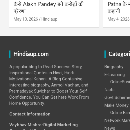
कैसे Alakh Pandey बने करोड़ों की
Patna के म
प्रेरणा
कहानी
May 13, 2026
Hindiaup
May 4, 2026
Hindiaup.com
Categor
A popular blog to Read Success Story,
Biography
Inspirational Quotes in Hindi, Hindi
E-Learning
Motivational Kahani. A Blog Containing
OnlineBus
Interesting biography, Anmol Vachan, and
facts
Prernadayak Suvichar to Boost Your Self
Confidence. You Can Get here Work From
Govt Schem
Home Opportunity.
Make Money 
Online Ear
Contact Information
Network Mark
Vaybhav Mishra-Digital Marketing
News