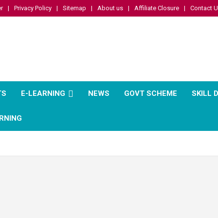
r
Privacy Policy
Sitemap
About us
Affiliate Closure
Contact 
TS
E-LEARNING
NEWS
GOVT SCHEME
SKILL
RNING