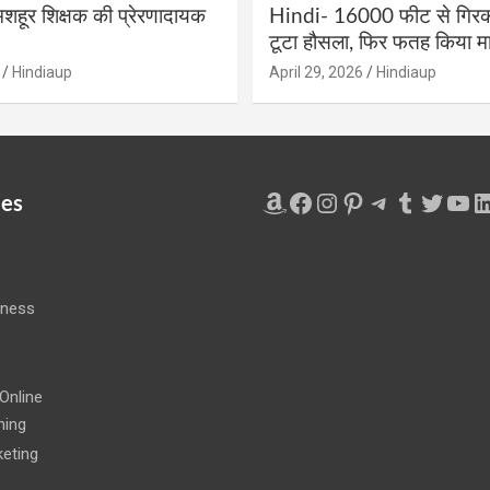
शहूर शिक्षक की प्रेरणादायक
Hindi- 16000 फीट से गिरकर
टूटा हौसला, फिर फतह किया मा
Hindiaup
April 29, 2026
Hindiaup
Amazon
Facebook
Instagram
Pinterest
Telegram
Tumblr
Twitte
You
L
ies
iness
e
Online
ning
eting