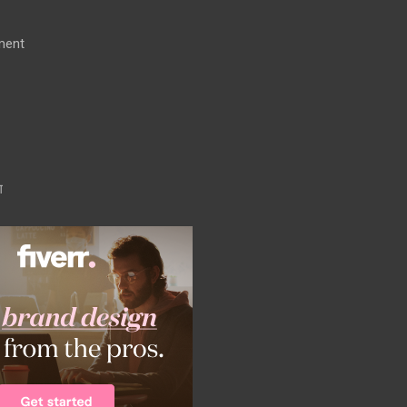
ment
ग