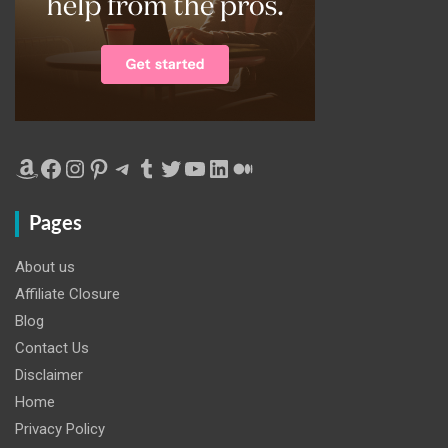
Amazon
Facebook
Instagram
Pinterest
Telegram
Tumblr
Twitter
YouTube
LinkedIn
Medium
Pages
About us
Affiliate Closure
Blog
Contact Us
Disclaimer
Home
Privacy Policy