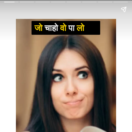
जो
चाहो
वो
पा
लो